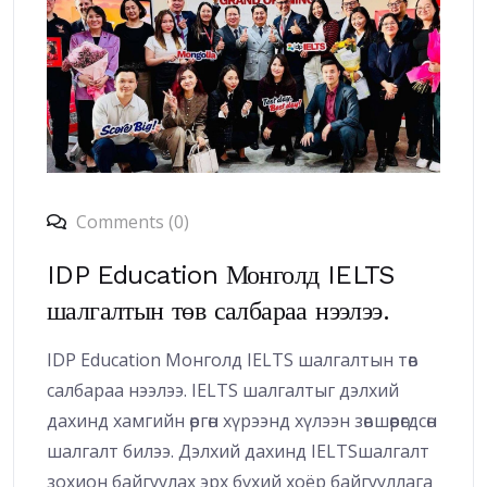
Comments (0)
IDP Education Монголд IELTS
шалгалтын төв салбараа нээлээ.
IDP Education Монголд IELTS шалгалтын төв
салбараа нээлээ. IELTS шалгалтыг дэлхий
дахинд хамгийн өргөн хүрээнд хүлээн зөвшөөрөгдсөн
шалгалт билээ. Дэлхий дахинд IELTSшалгалт
зохион байгуулах эрх бүхий хоёр байгууллага