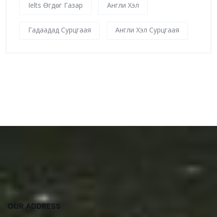
Ielts Өгдөг Газар
Англи Хэл
Гадаадад Сурцгаая
Англи Хэл Сурцгаая
OUR ADDRESS