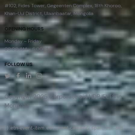
#102, Fides Tower, Gegeenten Complex, 18th Khoroo,
Khan-Uul District, Ulaanbaatar, Mongolia
OPENING HOURS
Monday – Friday
09:00 AM – 6:00 PM
FOLLOW US
Copyright 2025 Corporate aid | IDP IELTS in
Mongolia
/*; } .etn-event-item .etn-event-category span, .etn-btn,