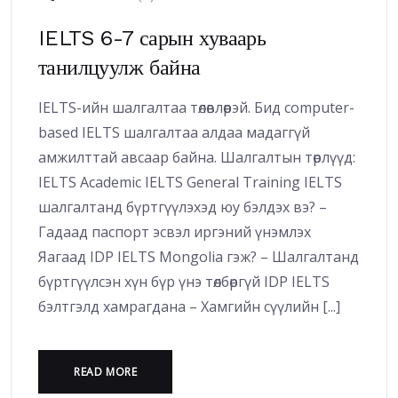
IELTS 6-7 сарын хуваарь
танилцуулж байна
IELTS-ийн шалгалтаа төлөвлөөрэй. Бид computer-
based IELTS шалгалтаа алдаа мадаггүй
амжилттай авсаар байна. Шалгалтын төрлүүд:
IELTS Academic IELTS General Training IELTS
шалгалтанд бүртгүүлэхэд юу бэлдэх вэ? –
Гадаад паспорт эсвэл иргэний үнэмлэх
Яагаад IDP IELTS Mongolia гэж? – Шалгалтанд
бүртгүүлсэн хүн бүр үнэ төлбөргүй IDP IELTS
бэлтгэлд хамрагдана – Хамгийн сүүлийн [...]
READ MORE