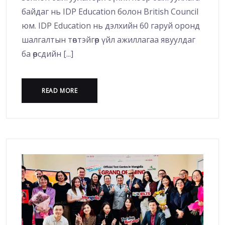
байдаг нь IDP Education болон British Council
юм. IDP Education нь дэлхийн 60 гаруй оронд
шалгалтын төвтэйгөөр үйл ажиллагаа явуулдаг
ба өөрсдийн [...]
READ MORE